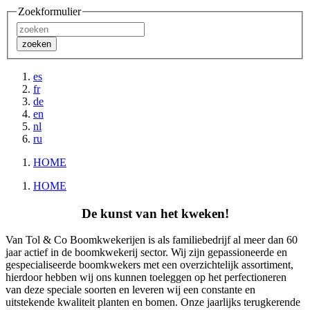
Zoekformulier
zoeken
es
fr
de
en
nl
ru
HOME
HOME
De kunst van het kweken!
Van Tol & Co Boomkwekerijen is als familiebedrijf al meer dan 60
jaar actief in de boomkwekerij sector. Wij zijn gepassioneerde en
gespecialiseerde boomkwekers met een overzichtelijk assortiment,
hierdoor hebben wij ons kunnen toeleggen op het perfectioneren
van deze speciale soorten en leveren wij een constante en
uitstekende kwaliteit planten en bomen. Onze jaarlijks terugkerende