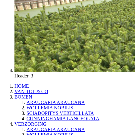
Header_3
HOME
VAN TOL & CO
BOMEN
ARAUCARIA ARAUCANA
WOLLEMIA NOBILIS
SCIADOPITYS VERTICILLATA
CUNNINGHAMIA LANCEOLATA
VERZORGING
ARAUCARIA ARAUCANA
WOLLEMIA NOBILIS