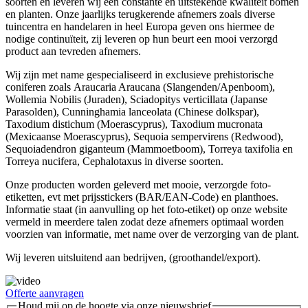
soorten en leveren wij een constante en uitstekende kwaliteit bomen
en planten. Onze jaarlijks terugkerende afnemers zoals diverse
tuincentra en handelaren in heel Europa geven ons hiermee de
nodige continuïteit, zij leveren op hun beurt een mooi verzorgd
product aan tevreden afnemers.
Wij zijn met name gespecialiseerd in exclusieve prehistorische
coniferen zoals Araucaria Araucana (Slangenden/Apenboom),
Wollemia Nobilis (Juraden), Sciadopitys verticillata (Japanse
Parasolden), Cunninghamia lanceolata (Chinese dolkspar),
Taxodium distichum (Moerascyprus), Taxodium mucronata
(Mexicaanse Moerascyprus), Sequoia sempervirens (Redwood),
Sequoiadendron giganteum (Mammoetboom), Torreya taxifolia en
Torreya nucifera, Cephalotaxus in diverse soorten.
Onze producten worden geleverd met mooie, verzorgde foto-
etiketten, evt met prijsstickers (BAR/EAN-Code) en planthoes.
Informatie staat (in aanvulling op het foto-etiket) op onze website
vermeld in meerdere talen zodat deze afnemers optimaal worden
voorzien van informatie, met name over de verzorging van de plant.
Wij leveren uitsluitend aan bedrijven, (groothandel/export).
Offerte aanvragen
Houd mij op de hoogte via onze nieuwsbrief