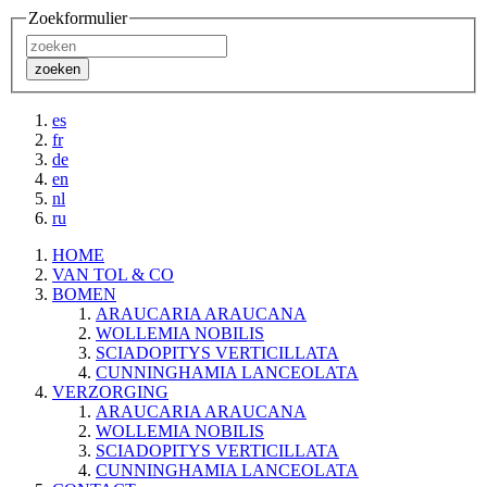
Zoekformulier
zoeken
es
fr
de
en
nl
ru
HOME
VAN TOL & CO
BOMEN
ARAUCARIA ARAUCANA
WOLLEMIA NOBILIS
SCIADOPITYS VERTICILLATA
CUNNINGHAMIA LANCEOLATA
VERZORGING
ARAUCARIA ARAUCANA
WOLLEMIA NOBILIS
SCIADOPITYS VERTICILLATA
CUNNINGHAMIA LANCEOLATA